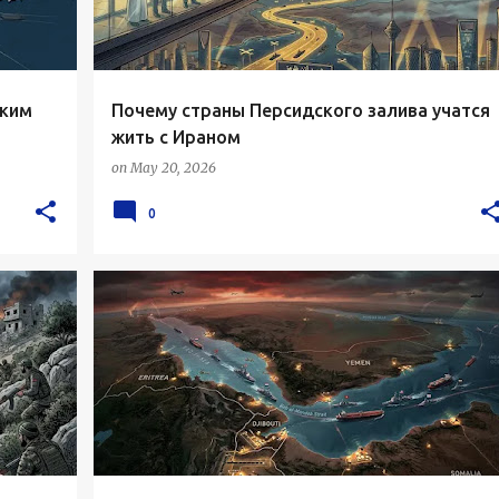
ским
Почему страны Персидского залива учатся
жить с Ираном
on
May 20, 2026
0