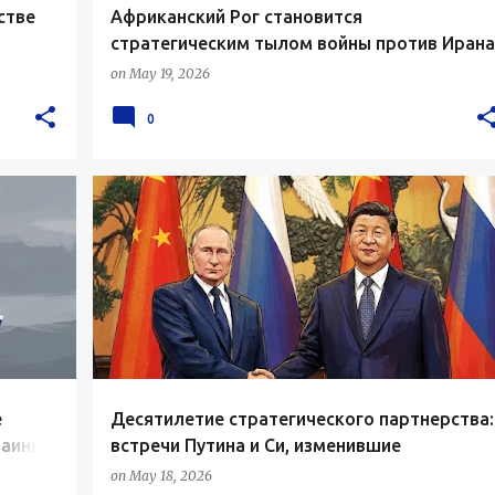
стве
Африканский Рог становится
стратегическим тылом войны против Ирана
on
May 19, 2026
0
е
Десятилетие стратегического партнерства:
раины и
встречи Путина и Си, изменившие
отношения России и Китая
on
May 18, 2026