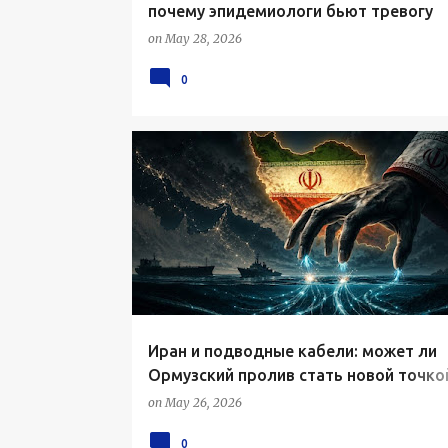
почему эпидемиологи бьют тревогу
on
May 28, 2026
0
Иран и подводные кабели: может ли
Ормузский пролив стать новой точко
цифрового шантажа
on
May 26, 2026
0