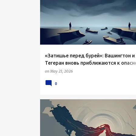
«Затишье перед бурей»: Вашингтон и
Тегеран вновь приближаются к опасн
черте
on
May 21, 2026
0