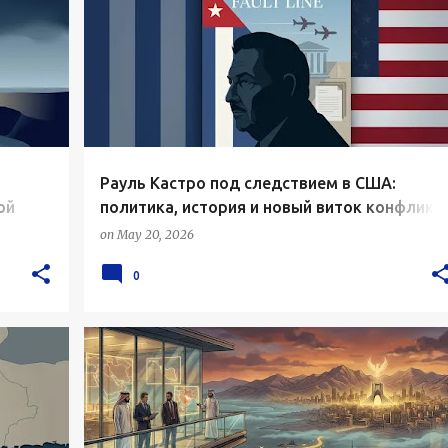
Рауль Кастро под следствием в США:
ой
политика, история и новый виток конфликт
вокруг Кубы
on
May 20, 2026
0