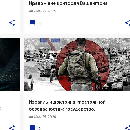
Ираном вне контроля Вашингтона
on
May 27, 2026
0
Израиль и доктрина «постоянной
й
безопасности»: государство,
превращающее войну в норму
on
May 25, 2026
0