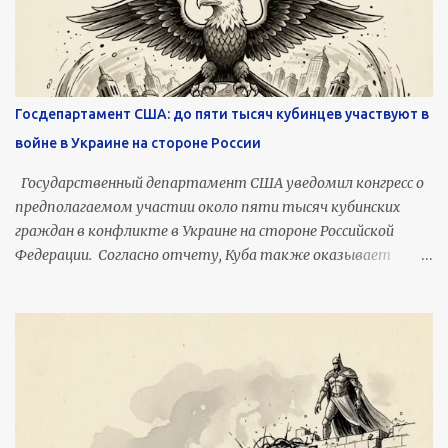
Госдепартамент США: до пяти тысяч кубинцев участвуют в
войне в Украине на стороне России
Государственный департамент США уведомил конгресс о
предполагаемом участии около пяти тысяч кубинских
граждан в конфликте в Украине на стороне Российской
Федерации. Согласно отчету, Куба также оказывает
Москве дипломатическую и политическую поддержку.
Вдокументе, направленном в конгресс Соединенных
Штатов, указывается, что кубинское правительство
сознательно допускало, способствовало или выборочно
облегчало отправку военнослужащих из Кубы в Россию.
Отмечается, что, даже если прямое участие кубинских
властей в организации перевозок не зафиксировано
официально, оно имело место. По данным