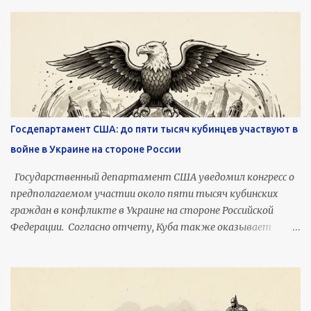
s
Госдепартамент США: до пяти тысяч кубинцев участвуют в
войне в Украине на стороне России
Государственный департамент США уведомил конгресс о
предполагаемом участии около пяти тысяч кубинских
граждан в конфликте в Украине на стороне Российской
Федерации. Согласно отчету, Куба также оказывает
Москве дипломатическую и политическую поддержку.
Вдокументе, направленном в конгресс Соединенных
Штатов, указывается, что кубинское правительство
сознательно допускало, способствовало или выборочно
облегчало отправку военнослужащих из Кубы в Россию.