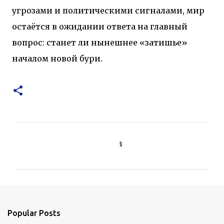
угрозами и политическими сигналами, мир
остаётся в ожидании ответа на главный
вопрос: станет ли нынешнее «затишье»
началом новой бури.
C
o
m
m
e
n
Popular Posts
t