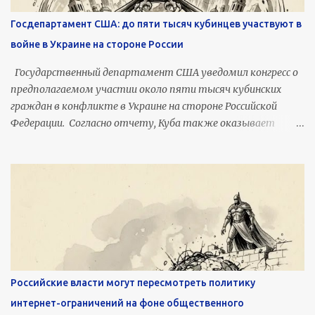
Госдепартамент США: до пяти тысяч кубинцев участвуют в
войне в Украине на стороне России
Государственный департамент США уведомил конгресс о
предполагаемом участии около пяти тысяч кубинских
граждан в конфликте в Украине на стороне Российской
Федерации. Согласно отчету, Куба также оказывает
Москве дипломатическую и политическую поддержку.
Вдокументе, направленном в конгресс Соединенных
Штатов, указывается, что кубинское правительство
сознательно допускало, способствовало или выборочно
облегчало отправку военнослужащих из Кубы в Россию.
Отмечается, что, даже если прямое участие кубинских
властей в организации перевозок не зафиксировано
официально, оно имело место. По данным
Госдепартамента, граждане Кубы составляют одну из
Российские власти могут пересмотреть политику
наиболее многочисленных идентифицируемых групп
интернет-ограничений на фоне общественного
иностранных наемников, поддерживающих военные